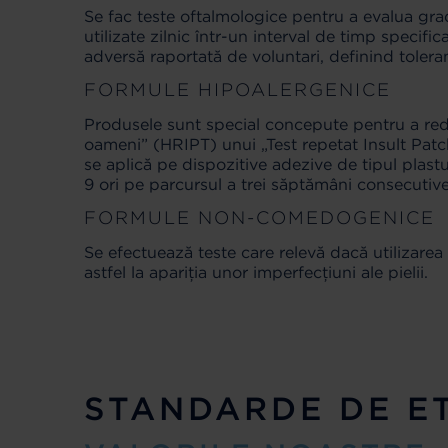
Se fac teste oftalmologice pentru a evalua grad
utilizate zilnic într-un interval de timp specifi
adversă raportată de voluntari, definind tolera
FORMULE HIPOALERGENICE
Produsele sunt special concepute pentru a redu
oameni” (HRIPT) unui „Test repetat Insult Patch
se aplică pe dispozitive adezive de tipul plast
9 ori pe parcursul a trei săptămâni consecutive
FORMULE NON-COMEDOGENICE
Se efectuează teste care relevă dacă utilizare
astfel la apariția unor imperfecțiuni ale pielii.
STANDARDE DE E