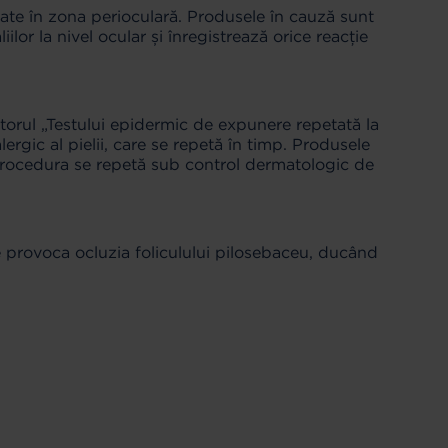
zate în zona perioculară. Produsele în cauză sunt
ilor la nivel ocular și înregistrează orice reacție
torul „Testului epidermic de expunere repetată la
rgic al pielii, care se repetă în timp. Produsele
. Procedura se repetă sub control dermatologic de
 provoca ocluzia foliculului pilosebaceu, ducând