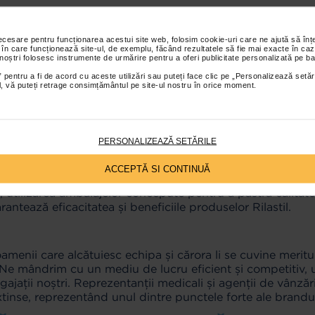
necesare pentru funcționarea acestui site web, folosim cookie-uri care ne ajută să î
 în care funcționează site-ul, de exemplu, făcând rezultatele să fie mai exacte în caz
l și este garantată de formulele unice create în laborator,
 noștri folosesc instrumente de urmărire pentru a oferi publicitate personalizată pe ba
redientele active sunt atent selectate, în conformitate cu 
 pentru a fi de acord cu aceste utilizări sau puteți face clic pe „Personalizează setăr
ial, vă puteți retrage consimțământul pe site-ul nostru în orice moment.
vedită prin testarea dermatologică și microbiologică a for
PERSONALIZEAZĂ SETĂRILE
 materia primă fiind testată încă de la primul contact și p
ACCEPTĂ SI CONTINUĂ
, utilizarea ambalajelor concepute pentru a păstra calitatea
antează eficacitatea și beneficiile produselor Rilastil.
enii care alcătuiesc echipa și cărora li se cuvine meritul 
. Ne mândrim cu un mediu de lucru eficient și competitiv, u
gajații noștri. Reprezentanții medicali și agenții de vânzăr
xtinse, reprezentând unul dintre punctele forte ale brandulu