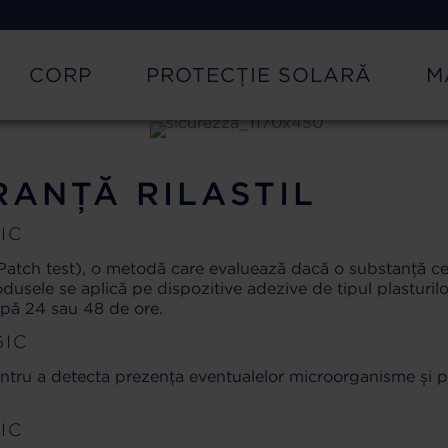
CORP
PROTECȚIE SOLARĂ
M
RANȚĂ RILASTIL
IC
Patch test), o metodă care evaluează dacă o substanță ce
odusele se aplică pe dispozitive adezive de tipul plasturi
upă 24 sau 48 de ore.
GIC
entru a detecta prezența eventualelor microorganisme și 
IC