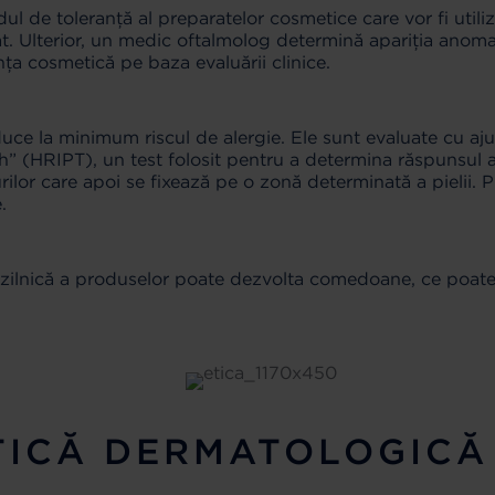
ul de toleranță al preparatelor cosmetice care vor fi utili
cat. Ulterior, un medic oftalmolog determină apariția anomali
nța cosmetică pe baza evaluării clinice.
ce la minimum riscul de alergie. Ele sunt evaluate cu aju
” (HRIPT), un test folosit pentru a determina răspunsul ale
urilor care apoi se fixează pe o zonă determinată a pielii
.
a zilnică a produselor poate dezvolta comedoane, ce poate
TICĂ DERMATOLOGICĂ