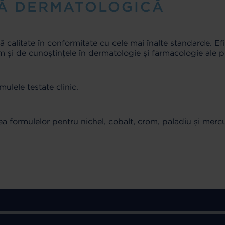
CĂ DERMATOLOGICĂ
ă calitate în conformitate cu cele mai înalte standarde. Efi
m și de cunoștințele în dermatologie și farmacologie ale pr
ulele testate clinic.
a formulelor pentru nichel, cobalt, crom, paladiu și mercur