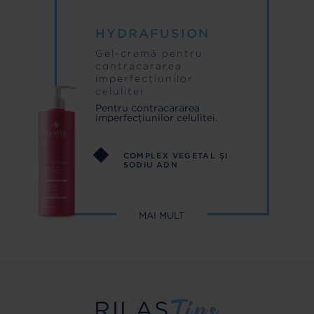
ANTIVERGETURI
HYDRAFUSION
Gel-cremă pentru
contracararea
imperfecțiunilor
celulitei
Pentru contracararea
imperfecțiunilor celulitei.
COMPLEX VEGETAL ȘI
SODIU ADN
MAI MULT
RILAS