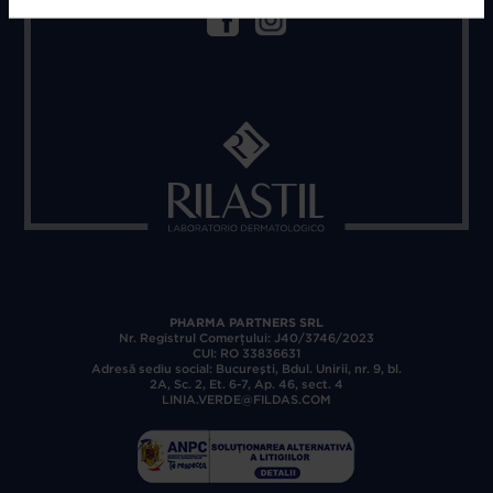
PHARMA PARTNERS SRL
Nr. Registrul Comerţului: J40/3746/2023
CUI: RO 33836631
Adresă sediu social: Bucureşti, Bdul. Unirii, nr. 9, bl.
2A, Sc. 2, Et. 6-7, Ap. 46, sect. 4
LINIA.VERDE@FILDAS.COM