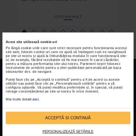
CITITI MAI MULT
Acest site utilizează cookie-uri
Pe lângă cookie-urile care sunt strict necesare pentru funcționarea acestui
site web, folosim cookie-uri care ne ajută să înțelegem cum se navighează
pe site-ul nostru și ajută la îmbunătățirea modului în care funcționează site-
ul, de exemplu, făcând rezultatele să fie mai exacte în cazul căutărilor,
pentru a măsura performanța site-ului nostru. Partenerii noștri folosesc
instrumente de urmărire pentru a oferi publicitate personalizată pe baza
obiceiurilor dvs. de navigare.
Puteți face clic pe „Acceptă si continuă” pentru a fi de acord cu aceste
utilizări sau puteți face clic pe „Personalizează setările” pentru a vă
configura opțiunile. Vă puteți modifica preferințele și, în special, vă puteți
retrage consimțământul pe site-ul nostru în orice moment.
EXPERIENTA RILASTIL
Mai multe detalii
aici
.
POLITICA DE CONFIDENȚIALITATE
REGULAMENTE CONCURSURI
ACCEPTĂ SI CONTINUĂ
PERSONALIZEAZĂ SETĂRILE