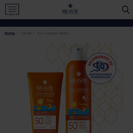
MENU
PROTECȚIE SOLARĂ
MAMA ȘI COPILUL
CORP
TEN
Home
Gamă
Sun System Baby
NEVOIA TA
NEVOIA TA
NEVOIA TA
NEVOIA TA
TIPUL DE PIELE
TIPUL DE PIELE
TIP PRODUS
GAMĂ
GAMĂ
GAMĂ
GAMĂ