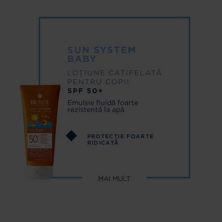
SCHIMBAREA SCUTECULUI
SUN SYSTEM BABY
PROTECȚIE SOLARĂ
ANTIVERGETURI
SUN SYSTEM
BABY
LOȚIUNE CATIFELATĂ
PENTRU COPII
SPF 50+
Emulsie fluidă foarte
rezistentă la apă
PROTECȚIE FOARTE
RIDICATĂ
MAI MULT