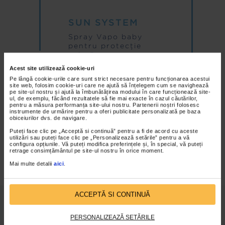
SUN SYSTEM
Spray Vapo baby
pentru protecţie
solară
SPF 50+
Acest site utilizează cookie-uri
Spray Vapo baby
Pe lângă cookie-urile care sunt strict necesare pentru funcționarea acestui
site web, folosim cookie-uri care ne ajută să înțelegem cum se navighează
pe site-ul nostru și ajută la îmbunătățirea modului în care funcționează site-
ul, de exemplu, făcând rezultatele să fie mai exacte în cazul căutărilor,
pentru a măsura performanța site-ului nostru. Partenerii noștri folosesc
PROTECŢIE RIDICATĂ UVA
instrumente de urmărire pentru a oferi publicitate personalizată pe baza
ŞI UVB
obiceiurilor dvs. de navigare.
Puteți face clic pe „Acceptă si continuă” pentru a fi de acord cu aceste
utilizări sau puteți face clic pe „Personalizează setările” pentru a vă
configura opțiunile. Vă puteți modifica preferințele și, în special, vă puteți
retrage consimțământul pe site-ul nostru în orice moment.
MAI MULT
Mai multe detalii
aici
.
ACCEPTĂ SI CONTINUĂ
RILAS
PERSONALIZEAZĂ SETĂRILE