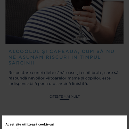
ALCOOLUL ȘI CAFEAUA, CUM SĂ NU
NE ASUMĂM RISCURI ÎN TIMPUL
SARCINII
Respectarea unei diete sănătoase și echilibrate, care să
răspundă nevoilor viitoarelor mame și copiilor, este
indispensabilă pentru o sarcină liniștită.
CITEȘTE MAI MULT
Acest site utilizează cookie-uri