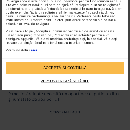
Pe lângă cookie-urile care sunt strict necesare pentru funcționarea acestui
site web, folosim cookie-uri care ne ajută să înțelegem cum se navighează
pe site-ul nostru și ajută la îmbunătățirea modului în care funcționează site-
ul, de exemplu, făcând rezultatele să fie mai exacte în cazul căutărilor,
pentru a măsura performanța site-ului nostru. Partenerii noștri folosesc
instrumente de urmărire pentru a oferi publicitate personalizată pe baza
obiceiurilor dvs. de navigare.
Puteți face clic pe „Acceptă si continuă” pentru a fi de acord cu aceste
utilizări sau puteți face clic pe „Personalizează setările” pentru a vă
configura opțiunile. Vă puteți modifica preferințele și, în special, vă puteți
retrage consimțământul pe site-ul nostru în orice moment.
Mai multe detalii
aici
.
ACCEPTĂ SI CONTINUĂ
VITAMINE NECESARE PENTRU O
PIELE ELASTICĂ
PERSONALIZEAZĂ SETĂRILE
Bunele obiceiuri alimentare din viața de zi cu zi a unei
femei însărcinate necesită un aport de cel puțin un litru
și jumătate de apă pe
[…]
CITEȘTE MAI MULT