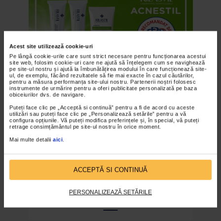
Acest site utilizează cookie-uri
Pe lângă cookie-urile care sunt strict necesare pentru funcționarea acestui
site web, folosim cookie-uri care ne ajută să înțelegem cum se navighează
pe site-ul nostru și ajută la îmbunătățirea modului în care funcționează site-
ACNEE
ul, de exemplu, făcând rezultatele să fie mai exacte în cazul căutărilor,
pentru a măsura performanța site-ului nostru. Partenerii noștri folosesc
instrumente de urmărire pentru a oferi publicitate personalizată pe baza
GAMA RILASTIL ACNESTIL,
obiceiurilor dvs. de navigare.
RECOMANDATĂ DE
Puteți face clic pe „Acceptă si continuă” pentru a fi de acord cu aceste
SOCIETATEA ROMÂNĂ DE
utilizări sau puteți face clic pe „Personalizează setările” pentru a vă
DERMATOLOGIE
configura opțiunile. Vă puteți modifica preferințele și, în special, vă puteți
retrage consimțământul pe site-ul nostru în orice moment.
Gama Rilastil Acnestil, recomandată de
Mai multe detalii
aici
.
Societatea Română de Dermatologie
Produsele din gama Acnestil de la Rilastil,
disponibile în farmaciile Catena și online pe
ACCEPTĂ SI CONTINUĂ
Springfarma.com, au primit
[…]
PERSONALIZEAZĂ SETĂRILE
CITITI MAI MULT