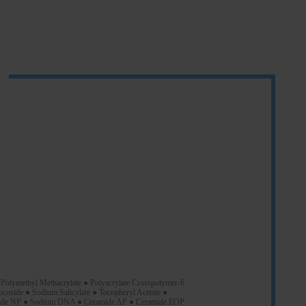
Polymethyl Methacrylate ● Polyacrylate Crosspolymer-6
ucoside ● Sodium Salicylate ● Tocopheryl Acetate ●
eramide NP ● Sodium DNA ● Ceramide AP ● Ceramide EOP