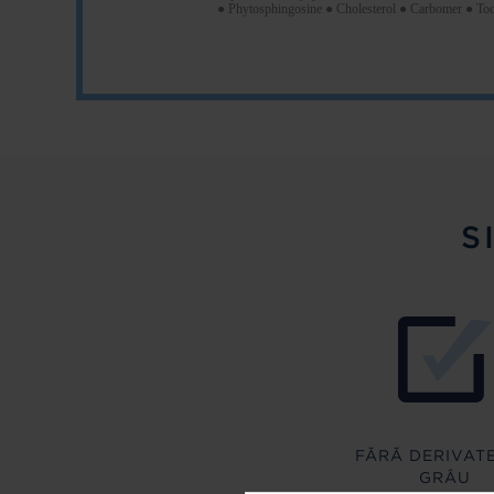
● Phytosphingosine ● Cholesterol ● Carbomer ● To
S
FĂRĂ DERIVATE
GRÂU