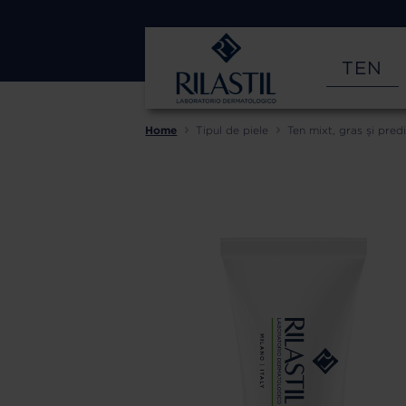
TEN
Home
Tipul de piele
Ten mixt, gras și pred