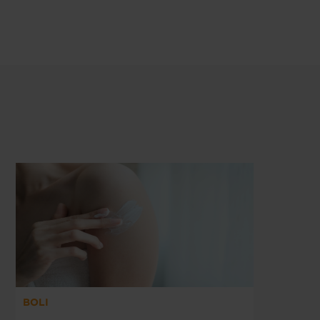
BOLI
S