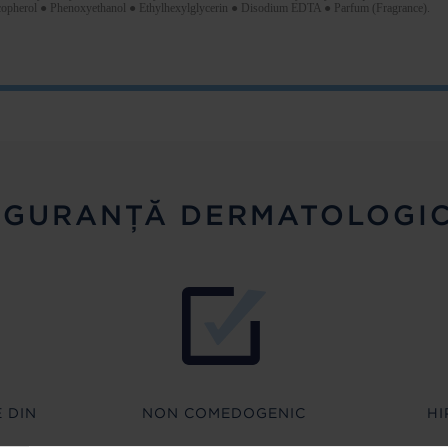
copherol ● Phenoxyethanol ● Ethylhexylglycerin ● Disodium EDTA ● Parfum (Fragrance).
IGURANȚĂ DERMATOLOGI
 DIN
NON COMEDOGENIC
HI