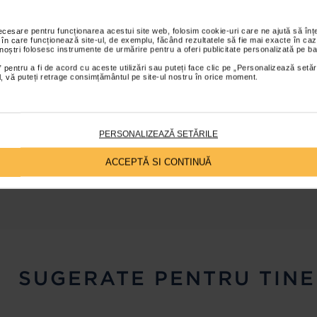
necesare pentru funcționarea acestui site web, folosim cookie-uri care ne ajută să î
 în care funcționează site-ul, de exemplu, făcând rezultatele să fie mai exacte în caz
 noștri folosesc instrumente de urmărire pentru a oferi publicitate personalizată pe ba
 pentru a fi de acord cu aceste utilizări sau puteți face clic pe „Personalizează setăr
ial, vă puteți retrage consimțământul pe site-ul nostru în orice moment.
IC
TESTAT PENTRU
PERSONALIZEAZĂ SETĂRILE
NICHEL, COBALT, CROM,
PALADIU ȘI MERCUR
ACCEPTĂ SI CONTINUĂ
SUGERATE PENTRU TINE