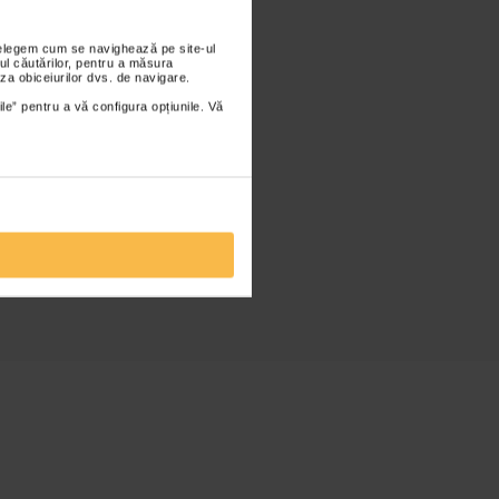
nțelegem cum se navighează pe site-ul
ul căutărilor, pentru a măsura
za obiceiurilor dvs. de navigare.
ile” pentru a vă configura opțiunile. Vă