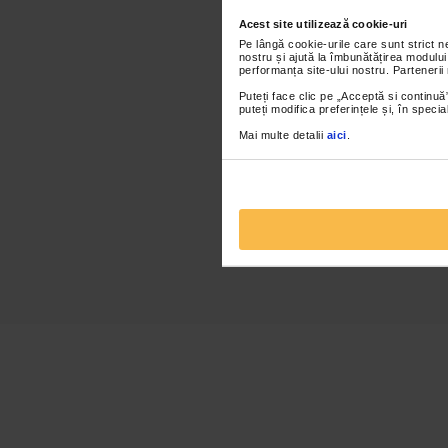
Acest site utilizează cookie-uri
Pe lângă cookie-urile care sunt strict 
nostru și ajută la îmbunătățirea modului
performanța site-ului nostru. Partenerii
Puteți face clic pe „Acceptă si continuă”
puteți modifica preferințele și, în spec
Mai multe detalii
aici
.
TESTAT CLIN