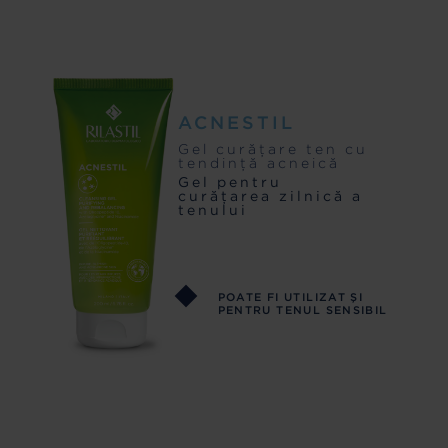
ACNESTIL
Gel curățare ten cu
tendință acneică
Gel pentru
curăţarea zilnică a
tenului
POATE FI UTILIZAT ŞI
PENTRU TENUL SENSIBIL