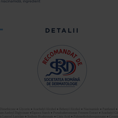
a niacinamidă, ingredient
DETALII
methicone ● Glycerin ● Arachidyl Alcohol ● Behenyl Alcohol ● Niacinamide ● Panthenol ● 
um Azeloyl Diglycinate ●Tapioca Starch ● Pseudoalteromonas Ferment Extract ● Arachidyl Gl
m Lauroyl Lactylate ● Sodium Hyaluronate ● Citric Acid ● Polymethylsilsesquioxane ● C