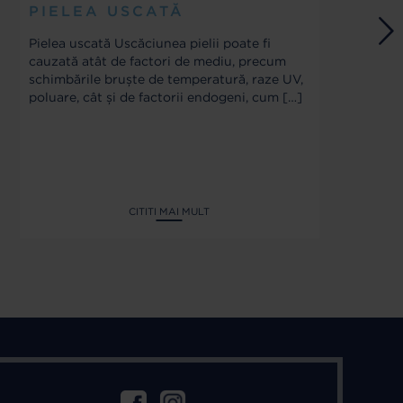
PIELEA USCATĂ
R
R
Pielea uscată Uscăciunea pielii poate fi
S
cauzată atât de factori de mediu, precum
D
schimbările bruște de temperatură, raze UV,
poluare, cât și de factorii endogeni, cum
[…]
Ri
So
o 
so
de
CITITI MAI MULT