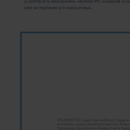
a contribuit la descoperirea vitaminei PP, cunoscută și c
care se regăsește și în acest produs.
INGREDIENTE: Aqua (Water) ● Dibutyl Adipate ● Di
● Helianthus annuus (Sunflower) Seed Oil ● Potassi
Dipotassium Glycyrrhizate ● Xanthan Gum ● Sodiu