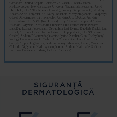
Carbonate, Dibutyl Adipate, Ceteareth-25, Ceteth-2, Diethylamino
Hydroxybenzoyl Hexyl Benzoate, Glycerin, Niacinamide, Potassium Cetyl
Phosphate, CI 77891 (Titanium Dioxide), Isodecyl Neopentanoate, 3-O-Ethyl
Ascorbic Acid, Polyester-7, Glyceryl Behenate, Methylpropanediol, Neopentyl
Glycol Diheptanoate, 1,2-Hexanediol, Acrylates/C10-30 Alkyl Acrylate
Crosspolymer, CI 77492 (Iron Oxides), Cetyl Alcohol, Tocopheryl Acetate,
Bisabolol, Oryzanol, Schisandra Chinensis Fruit Extract, Pinus Pinaster
Bark/Bud Extract, Peucedanum Ostruthium Leaf Extract, Buddleja Davidii Leaf
Extract, Artemisia Umbelliformis Extract, Tetrapeptide-30, CI 77499 (Iron
Oxides), Sodium Dilauramidoglutamide Lysine, Xanthan Gum, Diethylhexyl
Syringylidenemalonate, CI 77491 (Iron Oxides), Aluminum Hydroxide,
Caprylic/Capric Triglyceride, Sodium Lauroyl Glutamate, Lysine, Magnesium
Chloride, Diglycerin, Hydroxyacetophenone, Sodium Hydroxide, Sodium
Benzoate, Potassium Sorbate, Parfum (Fragrance)
SIGURANȚĂ
DERMATOLOGICĂ