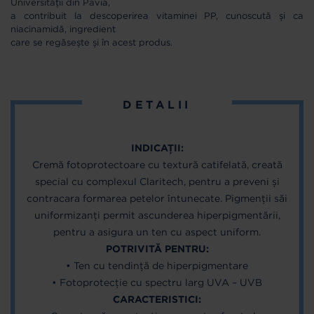
Universității din Pavia,
a contribuit la descoperirea vitaminei PP, cunoscută și ca
niacinamidă, ingredient
care se regăsește și în acest produs.
DETALII
INDICAȚII:
Cremă fotoprotectoare cu textură catifelată, creată
special cu complexul Claritech, pentru a preveni și
contracara formarea petelor întunecate. Pigmenții săi
uniformizanți permit ascunderea hiperpigmentării,
pentru a asigura un ten cu aspect uniform.
POTRIVITĂ PENTRU:
• Ten cu tendință de hiperpigmentare
• Fotoprotecție cu spectru larg UVA – UVB
CARACTERISTICI: