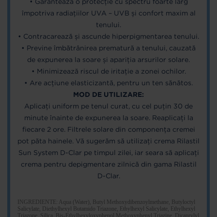
• Garantează o protecție cu spectru foarte larg
împotriva radiațiilor UVA – UVB și confort maxim al
tenului.
• Contracarează și ascunde hiperpigmentarea tenului.
• Previne îmbătrânirea prematură a tenului, cauzată
de expunerea la soare și apariția arsurilor solare.
• Minimizează riscul de iritație a zonei ochilor.
• Are acțiune elasticizantă, pentru un ten sănătos.
MOD DE UTILIZARE:
Aplicați uniform pe tenul curat, cu cel puțin 30 de
minute înainte de expunerea la soare. Reaplicați la
fiecare 2 ore. Filtrele solare din componența cremei
pot păta hainele. Vă sugerăm să utilizați crema Rilastil
Sun System D-Clar pe timpul zilei, iar seara să aplicați
crema pentru depigmentare zilnică din gama Rilastil
D-Clar.
INGREDIENTE: Aqua (Water), Butyl Methoxydibenzoylmethane, Butyloctyl
Salicylate, Diethylhexyl Butamido Triazone, Ethylhexyl Salicylate, Ethylhexyl
Triazone, Silica, Bis-Ethylhexyloxyphenol Methoxyphenyl Triazine, Dicaprylyl