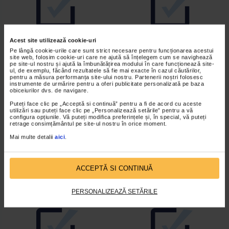
Acest site utilizează cookie-uri
NON-
HIPOALERGENIC
Pe lângă cookie-urile care sunt strict necesare pentru funcționarea acestui
COMEDOGENIC
site web, folosim cookie-uri care ne ajută să înțelegem cum se navighează
pe site-ul nostru și ajută la îmbunătățirea modului în care funcționează site-
ul, de exemplu, făcând rezultatele să fie mai exacte în cazul căutărilor,
pentru a măsura performanța site-ului nostru. Partenerii noștri folosesc
instrumente de urmărire pentru a oferi publicitate personalizată pe baza
obiceiurilor dvs. de navigare.
Puteți face clic pe „Acceptă si continuă” pentru a fi de acord cu aceste
utilizări sau puteți face clic pe „Personalizează setările” pentru a vă
configura opțiunile. Vă puteți modifica preferințele și, în special, vă puteți
retrage consimțământul pe site-ul nostru în orice moment.
Mai multe detalii
aici
.
TESTAT CLINIC ȘI
TESTAT PENTRU
OFTALMOLOGIC
NICHEL, COBAL,
CROM, PALADIU ȘI
ACCEPTĂ SI CONTINUĂ
MERCUR
PERSONALIZEAZĂ SETĂRILE