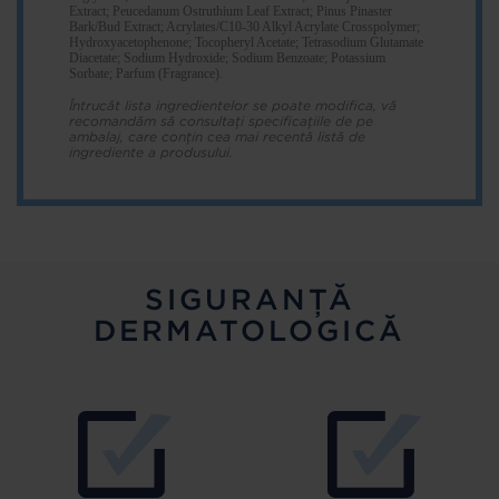
Extract; Peucedanum Ostruthium Leaf Extract; Pinus Pinaster
Bark/Bud Extract; Acrylates/C10-30 Alkyl Acrylate Crosspolymer;
Hydroxyacetophenone; Tocopheryl Acetate; Tetrasodium Glutamate
Diacetate; Sodium Hydroxide; Sodium Benzoate; Potassium
Sorbate; Parfum (Fragrance).
Întrucât lista ingredientelor se poate modifica, vă
recomandăm să consultați specificațiile de pe
ambalaj, care conțin cea mai recentă listă de
ingrediente a produsului.
SIGURANȚĂ
DERMATOLOGICĂ