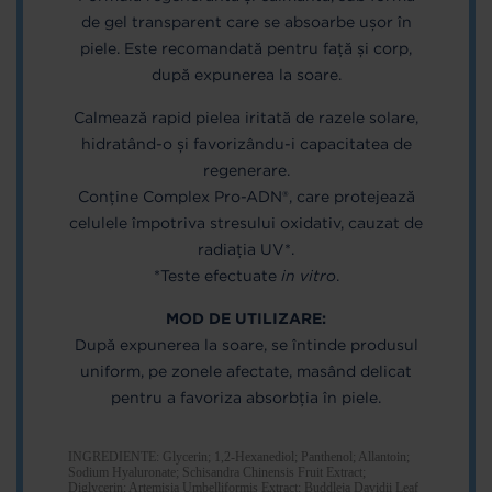
de gel transparent care se absoarbe ușor în
piele. Este recomandată pentru față și corp,
după expunerea la soare.
Calmează rapid pielea iritată de razele solare,
hidratând-o și favorizându-i capacitatea de
regenerare.
Conține Complex Pro-ADN®, care protejează
celulele împotriva stresului oxidativ, cauzat de
radiația UV*.
*Teste efectuate
in vitro
.
MOD DE UTILIZARE:
După expunerea la soare, se întinde produsul
uniform, pe zonele afectate, masând delicat
pentru a favoriza absorbția în piele.
INGREDIENTE: Glycerin; 1,2-Hexanediol; Panthenol; Allantoin;
Sodium Hyaluronate; Schisandra Chinensis Fruit Extract;
Diglycerin; Artemisia Umbelliformis Extract; Buddleja Davidii Leaf