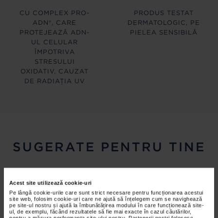
CU COMPLEX PRO-
PRODUS TESTAT
ADN®, CARE
DERMATOLOGIC, PE
PROTEJEAZĂ ADN-
PIELEA SENSIBILĂ
UL CELULAR
ÎMPOTRIVA
STRESULUI
OXIDATIV, CAUZAT
DE RADIAȚIA UV
SUGERATE PENTRU TINE
Acest site utilizează cookie-uri
Pe lângă cookie-urile care sunt strict necesare pentru funcționarea acestui
site web, folosim cookie-uri care ne ajută să înțelegem cum se navighează
pe site-ul nostru și ajută la îmbunătățirea modului în care funcționează site-
ul, de exemplu, făcând rezultatele să fie mai exacte în cazul căutărilor,
pentru a măsura performanța site-ului nostru. Partenerii noștri folosesc