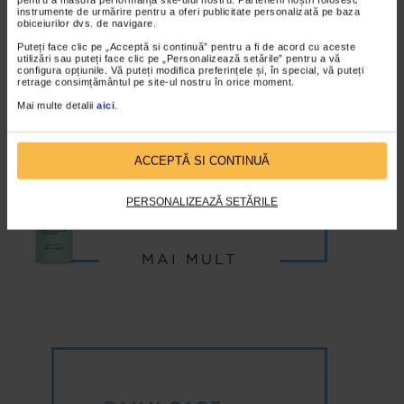
instrumente de urmărire pentru a oferi publicitate personalizată pe baza
obiceiurilor dvs. de navigare.
DAILY CARE
Puteți face clic pe „Acceptă si continuă” pentru a fi de acord cu aceste
Gel de curățare
utilizări sau puteți face clic pe „Personalizează setările” pentru a vă
purifiant
configura opțiunile. Vă puteți modifica preferințele și, în special, vă puteți
retrage consimțământul pe site-ul nostru în orice moment.
Gel de curățare
proaspăt și delicat
Mai multe detalii
aici
.
ACCEPTĂ SI CONTINUĂ
PIELE SENSIBILĂ, GRASĂ,
MIXTĂ ȘI PREDISPUSĂ LA
PERSONALIZEAZĂ SETĂRILE
ACNEE
MAI MULT