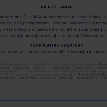
RILASTIL AQUA
dratare, linia Rilastil Aqua recomandă utilizarea zilnică, î
ă de două ori pe săptămână. Produsul recomandat este cap
cu masă moleculară mare pentru hidratare la suprafață și
e) și oferă luminozitate și catifelare tenului (Ulei de Lum
DOAR PENTRU UZ EXTERN
u ochii clătiți cu apă din abundență. A se pastra închis co
um Lauroyl Sarcosinate · Ceteareth-60 Myristyl Glycol · Glycerin · Cocamidopropyl Betain
ucoside · Glyceryl Oleate · Xylitol · PEG-7 Glyceryl Cocoate · Butylene Glycol · Oenothera 
ate · Ceramide NP · Ceramide AP · Ceramide EOP · Olus Oil (Vegetable Oil) · Phytosphingosi
id · C12-13 Alkyl Lactate · Carbomer · Xanthan Gum · Tocopherol · Hydrogenated Palm Glyceri
xyhydrocinnamate · Phenoxyethanol · Chlorphenesin · Benzoic Acid · Ethylhexylglycerin · o-