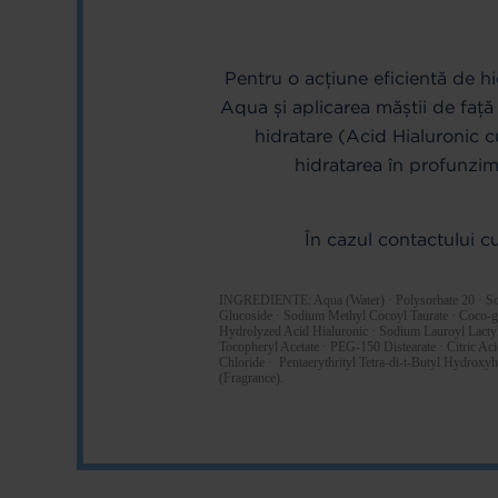
Pentru o acțiune eficientă de hi
Aqua și aplicarea măștii de faț
hidratare (Acid Hialuronic 
hidratarea în profunzim
În cazul contactului c
INGREDIENTE: Aqua (Water) · Polysorbate 20 · Sodi
Glucoside · Sodium Methyl Cocoyl Taurate · Coco-gl
Hydrolyzed Acid Hialuronic · Sodium Lauroyl Lactyl
Tocopheryl Acetate · PEG-150 Distearate · Citric Ac
Chloride · Pentaerythrityl Tetra-di-t-Butyl Hydro
(Fragrance).