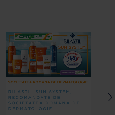
D
SOCIETATEA ROMANA DE DERMATOLOGIE
P
RILASTIL SUN SYSTEM,
P
RECOMANDATE DE
H
SOCIETATEA ROMÂNĂ DE
DERMATOLOGIE
Pe