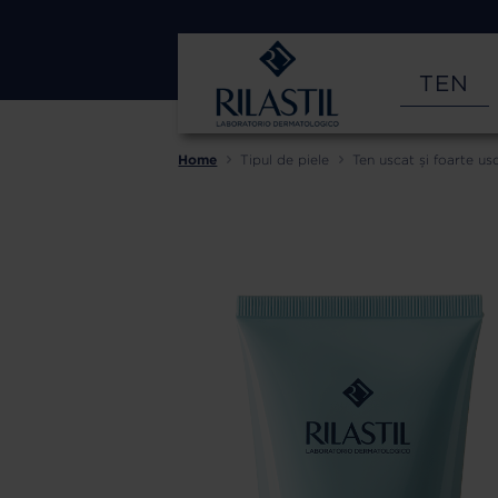
TEN
Home
Tipul de piele
Ten uscat și foarte us