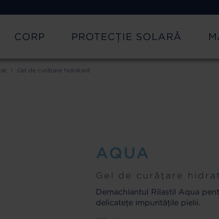
CORP
PROTECȚIE SOLARĂ
M
cat
Gel de curățare hidratant
AQUA
Gel de curățare hidra
Demachiantul Rilastil Aqua pent
delicatețe impuritățile pielii.