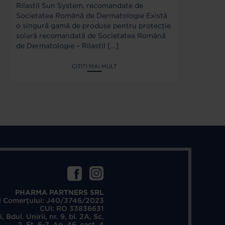
ho
Rilastil Sun System, recomandate de
as
Societatea Română de Dermatologie Există
di
o singură gamă de produse pentru protecţie
solară recomandată de Societatea Română
de Dermatologie – Rilastil
[…]
CITITI MAI MULT
PHARMA PARTNERS SRL
ul Comerţului: J40/3746/2023
CUI: RO 33836631
 Bdul. Unirii, nr. 9, bl. 2A, Sc.
2, Et. 6-7, Ap. 46, sect. 4