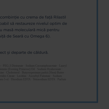
n combinție cu crema de față Rilastil
abil să restaureze nivelul optim de
 cu masă moleculară mică pentru
iniță de Seară cu Omega 6).
rect și departe de căldură.
e · PEG-3 Distearate · Sodium Cocoamphoacetate · Lauryl
biennis (Evening Primrose) Oil · Sodium Hyaluronate ·
ne · Cholesterol · Butyrospermum parkii (Shea) Butter ·
des Citrate · Lecithin · Ascorbyl Palmitate · Sodium
cymen-5-ol · Disodium EDTA · Tetrasodium EDTA · Parfum