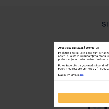
S
Acest site utilizează cookie-uri
Pe lângă cookie-urile care sunt strict 
nostru și ajută la îmbunătățirea modului
performanța site-ului nostru. Partenerii
Puteți face clic pe „Acceptă si continuă”
puteți modifica preferințele și, în spec
FĂRĂ SĂPUN
Mai multe detalii
aici
.
COLORANȚI 
DERIVATE DIN 