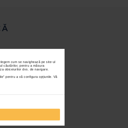
CĂ
nțelegem cum se navighează pe site-ul
ul căutărilor, pentru a măsura
za obiceiurilor dvs. de navigare.
ile” pentru a vă configura opțiunile. Vă
POALERGENIC