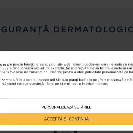
IGURANȚĂ DERMATOLOGI
necesare pentru funcționarea acestui site web, folosim cookie-uri care ne ajută să î
 în care funcționează site-ul, de exemplu, făcând rezultatele să fie mai exacte în caz
 noștri folosesc instrumente de urmărire pentru a oferi publicitate personalizată pe ba
 pentru a fi de acord cu aceste utilizări sau puteți face clic pe „Personalizează setăr
ial, vă puteți retrage consimțământul pe site-ul nostru în orice moment.
,
NON COMEDOGENIC
HI
ȘI
GRÂU
PERSONALIZEAZĂ SETĂRILE
ACCEPTĂ SI CONTINUĂ