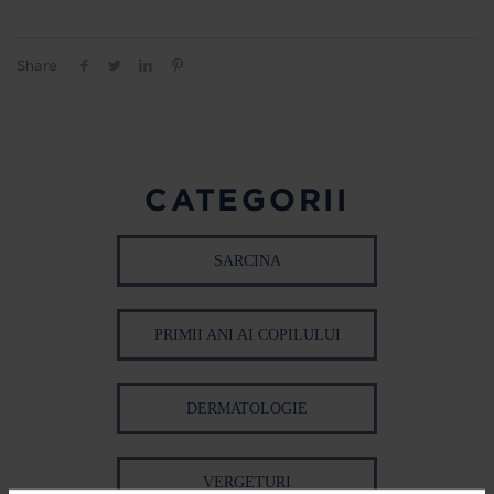
Share
CATEGORII
SARCINA
PRIMII ANI AI COPILULUI
DERMATOLOGIE
VERGETURI