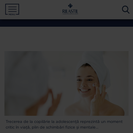
MENU
PROTECȚIE SOLARĂ
MAMA ȘI COPILUL
CORP
TEN
NEVOIA TA
NEVOIA TA
NEVOIA TA
NEVOIA TA
TIPUL DE PIELE
TIPUL DE PIELE
TIP PRODUS
GAMĂ
GAMĂ
GAMĂ
GAMĂ
Trecerea de la copilărie la adolescență reprezintă un moment
critic în viață, plin de schimbări fizice și mentale…