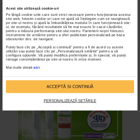
Acest site utilizează cookie-uri
Pe lângă cookie-urile care sunt strict necesare pentru funcționarea acestui
RITUAL DE INFRUMUSETARE
site web, folosim cookie-uri care ne ajută să înțelegem cum se navighează
pe site-ul nostru și ajută la îmbunătățirea modului în care funcționează site-
ul, de exemplu, făcând rezultatele să fie mai exacte în cazul căutărilor,
pentru a măsura performanța site-ului nostru. Partenerii noștri folosesc
instrumente de urmărire pentru a oferi publicitate personalizată pe baza
obiceiurilor dvs. de navigare.
Puteți face clic pe „Acceptă si continuă” pentru a fi de acord cu aceste
utilizări sau puteți face clic pe „Personalizează setările” pentru a vă
configura opțiunile. Vă puteți modifica preferințele și, în special, vă puteți
retrage consimțământul pe site-ul nostru în orice moment.
RILAS
Mai multe detalii
aici
.
ACCEPTĂ SI CONTINUĂ
PERSONALIZEAZĂ SETĂRILE