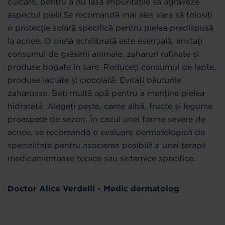
culcare, pentru a nu lăsa impuritățile să agraveze
aspectul pielii.Se recomandă mai ales vara să folosiți
o protecție solară specifică pentru pielea predispusă
la acnee. O dietă echilibrată este esențială, limitați
consumul de grăsimi animale, zaharuri rafinate și
produse bogate în sare. Reduceți consumul de lapte,
produse lactate și ciocolată. Evitați băuturile
zaharoase. Beți multă apă pentru a menține pielea
hidratată. Alegeți pește, carne albă, fructe și legume
proaspete de sezon. În cazul unei forme severe de
acnee, se recomandă o evaluare dermatologică de
specialitate pentru asocierea posibilă a unei terapii
medicamentoase topice sau sistemice specifice.
Doctor Alice Verdelli - Medic dermatolog