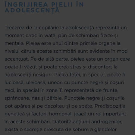
ÎNGRIJIREA PIELII ÎN
ADOLESCENȚĂ
Trecerea de la copilărie la adolescență reprezintă un
moment critic în viață, plin de schimbări fizice și
mentale. Pielea este unul dintre primele organe la
nivelul căruia aceste schimbări sunt evidente în mod
accentuat. Pe de altă parte, pielea este un organ care
poate fi văzut și poate crea stres și disconfort la
adolescenți nesiguri. Pielea feței, în special, poate fi
lucioasă, uleioasă, uneori cu puncte negre și coșuri
mici, în special în zona T, reprezentată de frunte,
sprâncene, nas și bărbie. Punctele negre și coșurile
pot apărea și pe decolteu și pe spate. Predispoziția
genetică și factorii hormonali joacă un rol important
în aceste schimbări. Datorită acțiunii androgenilor,
există o secreție crescută de sebum a glandelor