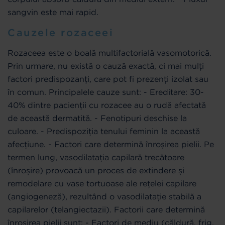
sangvin este mai rapid.
Cauzele rozaceei
Rozaceea este o boală multifactorială vasomotorică.
Prin urmare, nu există o cauză exactă, ci mai mulți
factori predispozanți, care pot fi prezenți izolat sau
în comun. Principalele cauze sunt: - Ereditare: 30-
40% dintre pacienții cu rozacee au o rudă afectată
de această dermatită. - Fenotipuri deschise la
culoare. - Predispoziția tenului feminin la această
afecțiune. - Factori care determină înroșirea pielii. Pe
termen lung, vasodilatația capilară trecătoare
(înroșire) provoacă un proces de extindere și
remodelare cu vase tortuoase ale rețelei capilare
(angiogeneză), rezultând o vasodilatație stabilă a
capilarelor (telangiectazii). Factorii care determină
înroșirea pielii sunt: - Factori de mediu (căldură, frig,