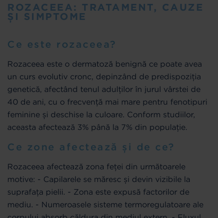
ROZACEEA: TRATAMENT, CAUZE
ȘI SIMPTOME
Ce este rozaceea?
Rozaceea este o dermatoză benignă ce poate avea
un curs evolutiv cronc, depinzând de predispoziția
genetică, afectând tenul adulților în jurul vârstei de
40 de ani, cu o frecvență mai mare pentru fenotipuri
feminine și deschise la culoare. Conform studiilor,
aceasta afectează 3% până la 7% din populație.
Ce zone afectează și de ce?
Rozaceea afectează zona feței din următoarele
motive: - Capilarele se măresc și devin vizibile la
suprafața pielii. - Zona este expusă factorilor de
mediu. - Numeroasele sisteme termoregulatoare ale
corpului absorb căldura din mediul extern. - Fluxul