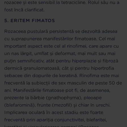
rozacee și este sensibil la tetracicline. Rolul său nu a
fost încă clarificat.
5. ERITEM FIMATOS
Rozaceea pustulară persistentă se dezvoltă adesea
cu suprapunerea manifestărilor fimatoase. Cel mai
important aspect este cel al rinofimei, care apare cu
un nas lărgit, umflat și deformat, mai mult sau mai
puțin semnificativ, atât pentru hiperplazie și fibroză
dermică granulomatoasă, cât și pentru hipertrofia
sebacee din dopurile de keratină. Rinofima este mai
frecventă la subiecții de sex masculin de peste 50 de
ani. Manifestările fimatoase pot fi, de asemenea,
prezente la bărbie (gnathophyma), pleoape
(blefaromină), frunte (mezofil) și chiar în urechi.
Implicarea oculară în acest stadiu este foarte
frecventă prin apariția conjunctivitei, blefaritei,
keratitei și vascularizarea corneei (Rosacea