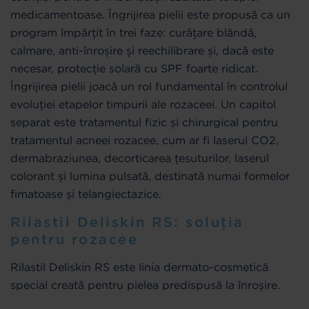
medicamentoase. Îngrijirea pielii este propusă ca un
program împărțit în trei faze: curățare blândă,
calmare, anti-înroșire și reechilibrare și, dacă este
necesar, protecție solară cu SPF foarte ridicat.
Îngrijirea pielii joacă un rol fundamental în controlul
evoluției etapelor timpurii ale rozaceei. Un capitol
separat este tratamentul fizic și chirurgical pentru
tratamentul acneei rozacee, cum ar fi laserul CO2,
dermabraziunea, decorticarea țesuturilor, laserul
colorant și lumina pulsată, destinată numai formelor
fimatoase și telangiectazice.
Rilastil Deliskin RS: soluția
pentru rozacee
Rilastil Deliskin RS este linia dermato-cosmetică
special creată pentru pielea predispusă la înroșire.