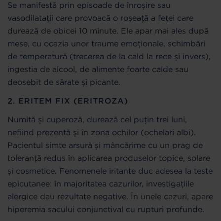
Se manifestă prin episoade de înroșire sau
vasodilatații care provoacă o roșeață a feței care
durează de obicei 10 minute. Ele apar mai ales după
mese, cu ocazia unor traume emoționale, schimbări
de temperatură (trecerea de la cald la rece și invers),
ingestia de alcool, de alimente foarte calde sau
deosebit de sărate și picante.
2. ERITEM FIX (ERITROZA)
Numită și cuperoză, durează cel puțin trei luni,
nefiind prezentă și în zona ochilor (ochelari albi).
Pacientul simte arsură și mâncărime cu un prag de
toleranță redus în aplicarea produselor topice, solare
și cosmetice. Fenomenele iritante duc adesea la teste
epicutanee: în majoritatea cazurilor, investigațiile
alergice dau rezultate negative. În unele cazuri, apare
hiperemia sacului conjunctival cu rupturi profunde.