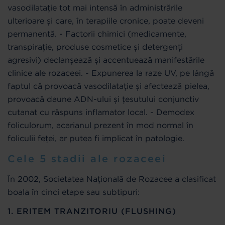
vasodilatație tot mai intensă în administrările
ulterioare și care, în terapiile cronice, poate deveni
permanentă. - Factorii chimici (medicamente,
transpirație, produse cosmetice și detergenți
agresivi) declanșează și accentuează manifestările
clinice ale rozaceei. - Expunerea la raze UV, pe lângă
faptul că provoacă vasodilatație și afectează pielea,
provoacă daune ADN-ului și țesutului conjunctiv
cutanat cu răspuns inflamator local. - Demodex
foliculorum, acarianul prezent în mod normal în
foliculii feței, ar putea fi implicat în patologie.
Cele 5 stadii ale rozaceei
În 2002, Societatea Națională de Rozacee a clasificat
boala în cinci etape sau subtipuri:
1. ERITEM TRANZITORIU (FLUSHING)