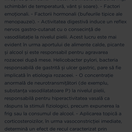
schimbări de temperatură, vânt și soare). - Factori
emoționali. - Factorii hormonali (bufeurile tipice ale
menopauzei). - Activitatea digestivă induce un reflex
nervos gastro-cutanat cu o consecință de
vasodilatație la nivelul pielii. Acest lucru este mai
evident în urma aportului de alimente calde, picante
și alcool și este responsabil pentru agravarea
rozaceei după mese. Helicobacter pylori, bacteria
responsabilă de gastrită și ulcer gastric, pare să fie
implicată în etiologia rozaceei. - O concentrație
anormală de neurotransmițători (de exemplu,
substanța vasodilatatoare P) la nivelul pielii,
responsabilă pentru hiperactivitatea vasală ca
răspuns la stimuli fiziologici, precum expunerea la
frig sau la consumul de alcool. - Aplicarea topică a
corticosteroizilor, în urma vasoconstricției imediate,
determină un efect de recul caracterizat prin