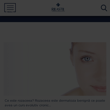
MENU
PROTECȚIE SOLARĂ
MAMA ȘI COPILUL
CORP
TEN
NEVOIA TA
NEVOIA TA
NEVOIA TA
NEVOIA TA
TIPUL DE PIELE
TIPUL DE PIELE
TIP PRODUS
GAMĂ
GAMĂ
GAMĂ
GAMĂ
Ce este rozaceea? Rozaceea este dermatoza benignă ce poate
avea un curs evolutiv cronic…