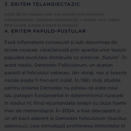
3. ERITEM TELANGIECTAZIC
Acest tip de rozacee este mai complex prin prezența
telangiectaziilor (dilatarea permanentă a vaselor mici), pielea
fiind uscată, subțire și aspră la atingere.
4. ERITEM PAPULO-PUSTULAR
Fază inflamatorie cunoscută și sub denumirea de
acnee rozacee, caracterizată prin apariția unor leziuni
papulare pustulare distribuite cu extensie „fluture”. În
acest stadiu, Demodex Folliculorum, un acarian
parazit al foliculului sebaceu, din obraji, nas și brazde
nazale poate fi frecvent izolat. În 1981, însă, studiile
pentru izolarea Demodex nu păreau să arate rolul
său patogen fundamental în determinismul rozaceei
în stadiul IV, fiind recomandate terapii cu doze foarte
mari de metronidazol. În 2004, a fost descoperit și
un alt bacil aderent la Demodex folliculorum (bacillus
oleronius), care stimulează proliferarea limfocitelor în